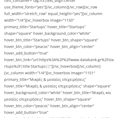
font_container=”tag:h3|text_align:center”
use_theme_fonts=”yes”][/vc_column][/vc_row][vc_row
full_width=”stretch_row” equal_height=”yes”][vc_column
width=”1/4″][vc_hoverbox image=”1150″
primary_title=”Startups” hover_title=”Startups”
shape=”square” hover_background_color=”white”
hover_btn_title=”Startups” hover_btn_shape=”square”
hover_btn_color=”peacoc” hover_btn_align=”center”
hover_add_button=”true”
hover_btn_link=”url:https%3A%2F%2Fwww.databank.gr%2Fsta
rtups%2F|title:Startups||”][/vc_hoverbox][/vc_column]
[vc_column width=”1/4″][vc_hoverbox image=”1151″
primary_title=”Μικρές & μεσαίες επιχειρήσεις”
hover_title=”Μικρές & μεσαίες επιχειρήσεις” shape=”square”
hover_background_color=”white” hover_btn_title=”Μικρές και
μεσαίες επιχειρήσεις” hover_btn_shape=”square”
hover_btn_color=”peacoc” hover_btn_align=”center”
hover_add_button=”true”