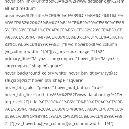
hover_btn_link=”url:https%3A%2F%2Fwww.databank.gr%2Fsm
all-and-medium-
businesses%2F|title:%CE%9C%CE%B9%CE%BA%CF%81%CE%
AD%CF%82%20%CE%BA%CE%B1%CE%B9%20%CE%BC%CE%B
5%CF%83%CE%B1%CE%AF%CE%B5%CF%82%20%CE%B5%CF
%80%CE%B9%CF%87%CE%B5%CE%B9%CF%81%CE%AE%CF%
83%CE%B5%CE%B9%CF%82||”][/vc_hoverbox][/vc_column]
[vc_column width=”1/4″][vc_hoverbox image=”1152″
primary_title=”Μεγάλες επιχειρήσεις” hover_title=”Μεγάλες
επιχειρήσεις” shape=”square”
hover_background_color=”white” hover_btn_title=”Μεγάλες
επιχειρήσεις” hover_btn_shape=”square”
hover_btn_color=”peacoc” hover_add_button=”true”
hover_btn_link=”url:https%3A%2F%2Fwww.databank.gr%2Fen
terprise%2F|title:%CE%9C%CE%B5%CE%B3%CE%AC%CE%BB
%CE%B5%CF%82%20%CE%B5%CF%80%CE%B9%CF%87%CE%
B5%CE%B9%CF%81%CE%AE%CF%83%CE%B5%CE%B9%CF%8
2||”][/vc_hoverbox][/vc_column][vc_column width=”1/4″]