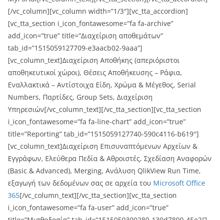
[/vc_column][vc_column width=”1/3″][vc_tta_accordion]
[vc_tta_section i_icon_fontawesome=”fa fa-archive”
add_icon=”true” title=”Διαχείριση αποθεμάτων”
tab_id=”1515059127709-e3aacb02-9aaa”]
[vc_column_text]Διαχείριση Αποθήκης (απεριόριστοι
αποθηκευτικοί χώροι), Θέσεις Αποθήκευσης – Ράφια,
Εναλλακτικά – Αντίστοιχα Είδη, Χρώμα & Μέγεθος, Serial
Numbers, Παρτίδες, Group Sets, Διαχείριση
Υπηρεσιών[/vc_column_text][/vc_tta_section][vc_tta_section
i_icon_fontawesome=”fa fa-line-chart” add_icon=”true”
title=”Reporting” tab_id=”1515059127740-590c4116-b619″]
[vc_column_text]Διαχείριση Επισυναπτόμενων Αρχείων &
Εγγράφων, Ελεύθερα Πεδία & Αθροιστές, Σχεδίαση Αναφορών
(Basic & Advanced), Merging, Ανάλυση QlikView Run Time,
εξαγωγή των δεδομένων σας σε αρχεία του
Microsoft Office
365
[/vc_column_text][/vc_tta_section][vc_tta_section
i_icon_fontawesome=”fa fa-user” add_icon=”true”
title=”Μισθοδοσία” tab_id=”1515059300280-130d7800-45e2″]