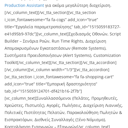
Production Assistant
για ακόμα μεγαλύτερη διαχείριση.
[/vc_column_text][/vc_tta_section][vc_tta_section
i_icon_fontawesome=”fa fa-cogs” add_icon=”true”
title=”Εργαλεία παραμετροποίησης” tab_id=”1515059183727-
e41d95b9-97dc”][vc_column_text]Σχεδιασμός Οθονών, Script
Builder – Σενάρια Ροών, Run Time Rights, Διαχείριση
Απομακρυσμένων Εγκαταστάσεων (Remote Systems),
Συστήματα Προειδοποιήσεων (Alert Systems), Customization
Toolkit[/vc_column_text][/vc_tta_section][/vc_tta_accordion]
[/vc_column][vc_column width=”1/3″][vc_tta_accordion]
[vc_tta_section i_icon_fontawesome=”fa fa-shopping-cart”
add_icon=”true” title=”Εμπορική δραστηριότητα”
tab_id=”1515059124701-df421b16-2f7b”]
[vc_column_text]Συναλλασσόμενοι (Πελάτες, Προμηθευτές,
Χρεώστες, Πιστωτές), Αγορές, Πωλήσεις, Διαχείριση Λιανικής,
Πολιτικές Πιστότητας Πελατών, Παρακολούθηση Πωλητών &
Εισπρακτόρων, Διεθνείς Συναλλαγές (Ξένο Νόμισμα),
Κοστολόγηση Εισαγωγών – Εξαγωγών[/vc_column_text]