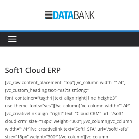
Μετάβαση
σε
περιεχόμενο
Soft1 Cloud ERP
[vc_row content_placement=”top”][vc_column width=”1/4″]
[vc_custom_heading text=”Δείτε επίσης:”
font_container=”tag:h4|text_align:right|line_height:3″
use_theme_fonts=”yes”][/vc_column][vc_column width=”1/4″]
[vc_creativelink align=”right” text=”Cloud CRM” url=”/soft1-
cloud-crm” size=”18px” weight=”300″][/vc_column][vc_column
width=”1/4″][vc_creativelink text=”Soft1 SFA” url=”/soft1-sfa”
size=”18px” weight=”300″][/vc_column][vc_column