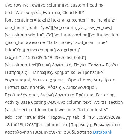
[/vc_row][vc_row][vc_column][vc_custom_heading
text=”Λειτουργικές Ενότητες Cloud ERP”
font_container=”tag:h3|text_align:center|line_height:2″
use_theme_fonts=”yes”][/vc_column][/vc_row][vc_row]
[vc_column width=”1/3″][vc_tta_accordion][vc_tta_section
i_icon_fontawesome=”fa fa-money” add_icon=”true”
title=”Χρηματοοικονομική διαχείριση”
tab_id=”1515059092649-49e764e3-05fd”]
[vc_column_text]Γενική Λογιστική, Πάγια, Έσοδα – Έξοδα,
Εισπράξεις – Πληρωμές, Χρηματικοί & Τραπεζικοί
Λογαριασμοί, Αντιστοιχήσεις – Open Items, Διαχείριση
Πιστωτικών Καρτών, Δόσεις & Διακανονισμοί,
Προϋπολογισμοί, Διεθνή Λογιστικά Πρότυπα, Factoring,
Activity Base Costing (ABC)[/vc_column_text][/vc_tta_section]
[vc_tta_section i_icon_fontawesome=”fa fa-industry”
add_icon=”true” title=”Παραγωγή” tab_id=”1515059092688-
18db013f-f208″][vc_column_text]Παραγωγή, Εσωλογιστική
Κοστολόγηση (Βιομηχανική), συνδυάστε το
Databank