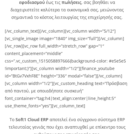
εφοδιασμού
έως τις
πωλήσεις
, σας βοηθάει να
διαχειριστείτε καλύτερα τα οικονομικά σας, μειώνοντας
σημαντικά το κόστος λειτουργίας της επιχείρησής σας.
[/vc_column_text][/vc_column][vc_column width=”5/12″]
[vc_single_image image=”1840″ img_size=”full”][/vc_column]
[/vc_row][vc_row full_width=”stretch_row” gap=”1″
content_placement=”middle”
css=”.vc_custom_1515058897666{background-color: #e5e5e5
!important;}”][vc_column width=”1/2″][finance_youtube
id=”BtGv7VxhF8E” height=”336″ modal=”false”][/vc_column]
[vc_column width=”1/2″][vc_custom_heading text=”Πρόσβαση
από παντού, με οποιαδήποτε συσκευή”
font_container=”tag:h4|text_align:center|line_height:5″
use_theme_fonts=”yes”][vc_column_text]
Το
Soft1 Cloud ERP
αποτελεί ένα σύγχρονο σύστημα ERP
τελευταίας γενιάς που έχει αναπτυχθεί με επίκεντρο τους