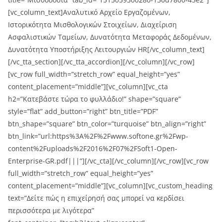
[vc_column_text]Αναλυτικό Αρχείο Εργαζομένων,
Ιστορικότητα Μισθολογικών Στοιχείων, Διαχείριση
Ασφαλιστικών Ταμείων, Δυνατότητα Μεταφοράς Δεδομένων,
Δυνατότητα Υποστήριξης Λειτουργιών HR[/vc_column_text]
[/vc_tta_section][/vc_tta_accordion][/vc_column][/vc_row]
[vc_row full_width=”stretch_row” equal_height=”yes”
content_placement=”middle”][vc_column][vc_cta
h2=”Κατεβάστε τώρα το φυλλάδιο!” shape=”square”
style=”flat” add_button=”right” btn_title=”PDF”
btn_shape=”square” btn_color=”turquoise” btn_align=”right”
btn_link=”url:https%3A%2F%2Fwww.softone.gr%2Fwp-
content%2Fuploads%2F2016%2F07%2FSoft1-Open-
Enterprise-GR.pdf|||”][/vc_cta][/vc_column][/vc_row][vc_row
full_width=”stretch_row” equal_height=”yes”
content_placement=”middle”][vc_column][vc_custom_heading
text=”Δείτε πώς η επιχείρησή σας μπορεί να κερδίσει
περισσότερα με λιγότερα”