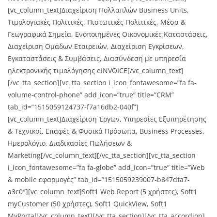
[vc_column_text]Διαχείριση Πολλαπλών Business Units,
Τιμολογιακές Πολιτικές, Πιστωτικές Πολιτικές, Μέσα &
Γεωγραφικά Σημεία, Ενοποιημένες Οικονομικές Καταστάσεις,
Διαχείριση Ομάδων Εταιρειών, Διαχείριση Εγκρίσεων,
Εγκαταστάσεις & Συμβάσεις, Διασύνδεση με υπηρεσία
ηλεκτρονικής τιμολόγησης eINVOICE[/vc_column_text]
[/vc_tta_section][vc_tta_section i_icon_fontawesome=”fa fa-
volume-control-phone” add_icon=”true” title=”CRM”
tab_id=”1515059124737-f7a16db2-040f”]
[vc_column_text]Διαχείριση Έργων, Υπηρεσίες Εξυπηρέτησης
& Τεχνικοί, Επαφές & Φυσικά Πρόσωπα, Business Processes,
Ημερολόγιο, Διαδικασίες Πωλήσεων &
Marketing[/vc_column_text][/vc_tta_section][vc_tta_section
i_icon_fontawesome=”fa fa-globe” add_icon=”true” title=”Web
& mobile εφαρμογές” tab_id=”1515059239007-b847dfa7-
a3c0″][vc_column_text]Soft1 Web Report (5 χρήστες), Soft1
myCustomer (50 χρήστες), Soft1 QuickView, Soft1
MyPortal[/vc_column_text][/vc_tta_section][/vc_tta_accordion]