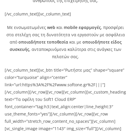
ανθρώπους της επιχείρησής σας.
[/vc_column_text][vc_column_text]
Με ενσωματωμένες
web
και
mobile εφαρμογές
, προσφέρει
στα στελέχη σας τη δυνατότητα να εργαστούν με ασφάλεια
από
οποιαδήποτε τοποθεσία
και με
οποιοδήποτε είδος
συσκευής
, ανταποκρινόμενα καλύτερα στις ανάγκες των
πελατών σας.
[/vc_column_text][vc_btn title=”Ρωτήστε μας” shape=”square”
color=”turquoise” align=”center”
link=”url:https%3A%2F%2Fwww.softone.gr%2F|||”]
[/vc_column][/vc_row][vc_row][vc_column][vc_custom_heading
text=”Τα οφέλη του Soft1 Cloud ERP”
font_container=”tag:h3|text_align:center|line_height:3″
use_theme_fonts=”yes”][/vc_column][/vc_row][vc_row
full_width=”stretch_row_content_no_spaces”][vc_column]
[vc_single_image image=”1143″ img_size=”full”][/vc_column]