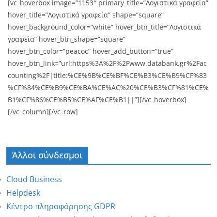
[vc_hoverbox image=”1153″ primary_title=”Λογιστικά γραφεία”
hover_title=”Λογιστικά γραφεία” shape=”square”
hover_background_color=”white” hover_btn_title=”Λογιστικά
γραφεία” hover_btn_shape=”square”
hover_btn_color=”peacoc” hover_add_button=”true”
hover_btn_link=”url:https%3A%2F%2Fwww.databank.gr%2Fac
counting%2F|title:%CE%9B%CE%BF%CE%B3%CE%B9%CF%83
%CF%84%CE%B9%CE%BA%CE%AC%20%CE%B3%CF%81%CE%
B1%CF%86%CE%B5%CE%AF%CE%B1||”][/vc_hoverbox]
[/vc_column][/vc_row]
Άλλοι σύνδεσμοι
Cloud Business
Helpdesk
Κέντρο πληροφόρησης GDPR