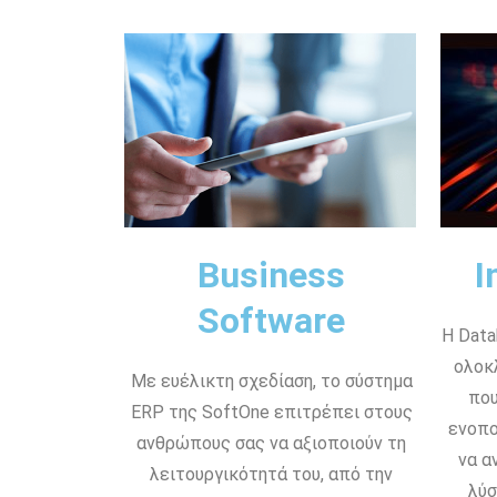
Business
I
Software
Η Data
ολοκ
Με ευέλικτη σχεδίαση, το σύστημα
που
ERP της SoftOne επιτρέπει στους
ενοπο
ανθρώπους σας να αξιοποιούν τη
να α
λειτουργικότητά του, από την
λύσ