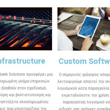
nfrastructure
Custom Softw
bank Solutions προσφέρει μια
Ο σημερινός γρήγορος κόσμ
ληρωμένη γκάμα υπηρεσιών
λειτουργούμε απαιτεί την α
 βοηθούν στον σχεδιασμό,
λογισμικού κατα παραγγελία.
ίηση και βελτιστοποίηση και
εκμεταλεύεστε την χρήση
ναπτύξετε ολοκληρωμένες
παραγγελίας λογισμικό για
εις που υποστηρίζουν την
ειδικές σας ανάγκες ρισκάρ