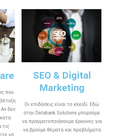
SEO & Digital
are
Marketing
ος που
νάπτυξη
Οι επιδόσεις είναι το κλειδί. Εδώ
 Αν δεν
στην Databank Solutions μπορούμε
 κατα
να πραγματοποιήσουμε έρευνες για
 τις
να βρούμε θέματα και προβλήματα
ετε να