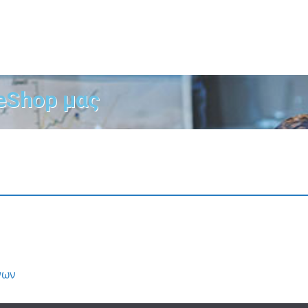
eShop μας
νων