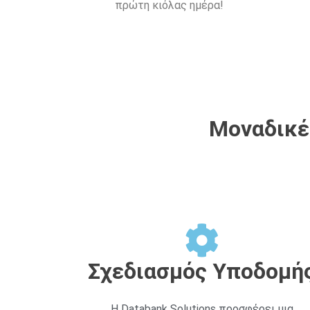
πρώτη κιόλας ημέρα!
Μοναδικές
Σχεδιασμός Υποδομή
Η Databank Solutions προσφέρει μια